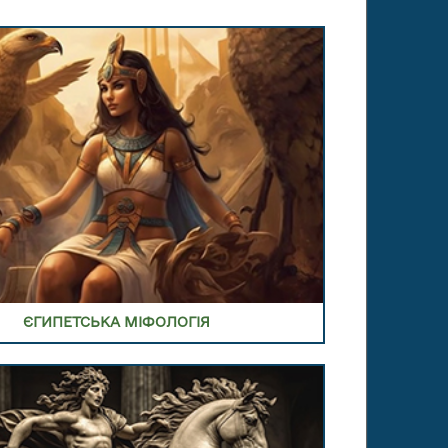
 РОЗДІЛ РИМСЬКОЇ МІФОЛОГІЇ
ЄГИПЕТСЬКА МІФОЛОГІЯ