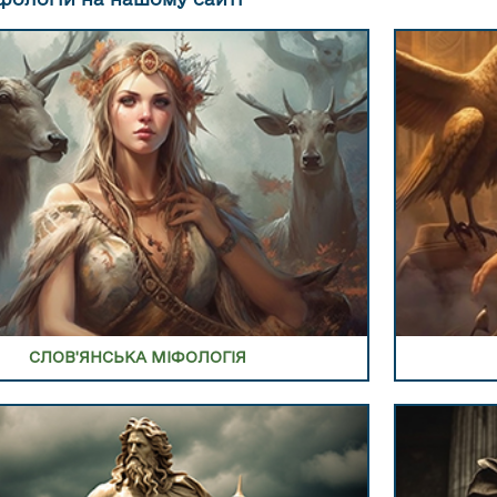
В РОЗДІЛ ГРЕЦЬКОЇ МІФОЛОГІЇ
ПЕРЕЙТИ В
СЛОВ'ЯНСЬКА МІФОЛОГІЯ