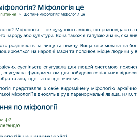
міфологія? Міфологія це
і питання
>
Що таке міфологія? Міфологія це
огія? Міфологія — це сукупність міфів, що розповідають про
го народу або культури. Вона також є галуззю знань, яка вивч
то розділяють на вищу та нижчу. Вища спрямована на богів
оширюється на народні маси та пояснює місце людини у вс
рвісних суспільств слугувала для людей системою пояснен
і, слугувала фундаментом для побудови соціальних відносин
бро та зло, гідні та негідні вчинки.
логія представляє з себе видозмінену міфологію архаїчно
такої міфології відносять віру в паранормальні явища, НЛО, те
ння по міфології
 міф?
В РОЗДІЛ СЛОВ'ЯНСЬКОЇ МІФОЛОГІЇ
ПЕРЕЙТИ В
 легенда?
фологій на нашому сайті