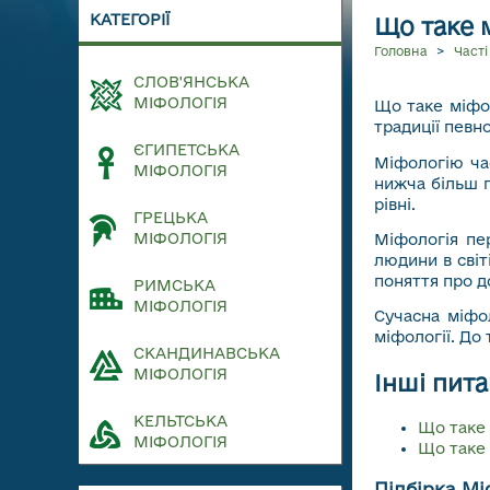
КАТЕГОРІЇ
Що таке 
Головна
>
Част
СЛОВ'ЯНСЬКА
МІФОЛОГІЯ
Що таке міфол
традиції певно
ЄГИПЕТСЬКА
Міфологію час
МІФОЛОГІЯ
нижча більш п
рівні.
ГРЕЦЬКА
МІФОЛОГІЯ
Міфологія пе
людини в світ
поняття про до
РИМСЬКА
МІФОЛОГІЯ
Сучасна міфо
міфології. До 
СКАНДИНАВСЬКА
МІФОЛОГІЯ
Інші пита
КЕЛЬТСЬКА
Що таке
МІФОЛОГІЯ
ПЕРЕЙТИ 
Що таке
Підбірка Мі