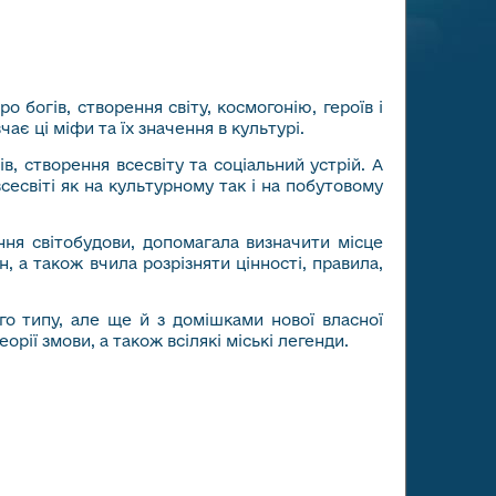
 богів, створення світу, космогонію, героїв і
ає ці міфи та їх значення в культурі.
, створення всесвіту та соціальний устрій. А
есвіті як на культурному так і на побутовому
ня світобудови, допомагала визначити місце
, а також вчила розрізняти цінності, правила,
го типу, але ще й з домішками нової власної
орії змови, а також всілякі міські легенди.
 РОЗДІЛ ЄГИПЕТСЬКОЇ МІФОЛОГІЇ