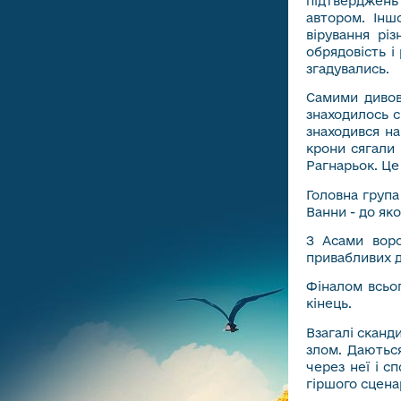
підтверджень 
автором. Інш
вірування рі
обрядовість і
згадувались.
Самими дивов
знаходилось св
знаходився на
крони сягали 
Рагнарьок. Це
Головна група
Ванни - до яко
З Асами воро
привабливих д
Фіналом всьог
кінець.
Взагалі сканд
злом. Даються
через неї і с
гіршого сцена