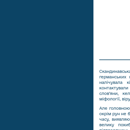
Скандинавськ
германських 
налічувала к
контактували
слов’яни, ке
міфології, вір
Але головною
окрім рун не б
часу, виявляю
велику похи