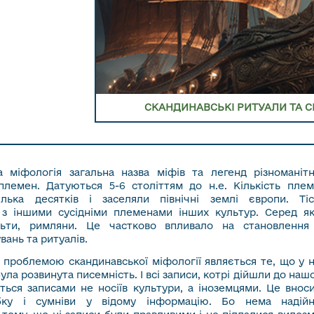
СКАНДИНАВСЬКІ РИТУАЛИ ТА С
а міфологія загальна назва міфів та легенд різноманіт
племен. Датуються 5-6 століттям до н.е. Кількість пле
ілька десятків і заселяли північні землі європи. Ті
 з іншими сусідніми племенами інших культур. Серед я
льти, римляни. Це частково впливало на становлення
увань та ритуалів.
 проблемою скандинавської міфології являється те, що у 
ула розвинута писемність. І всі записи, котрі дійшли до наш
ться записами не носіїв культури, а іноземцями. Це внос
бку і сумніви у відому інформацію. Бо нема надійн