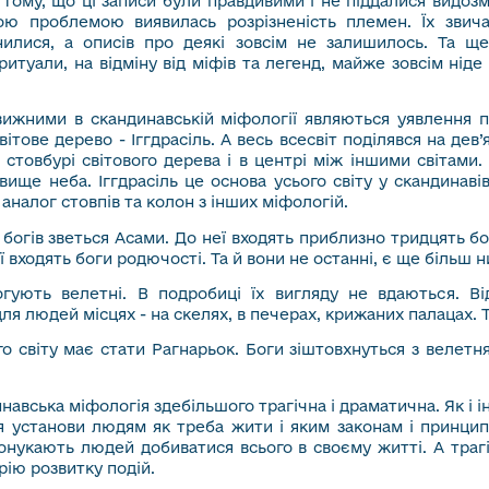
тому, що ці записи були правдивими і не піддалися видозм
ою проблемою виявилась розрізненість племен. Їх звича
знилися, а описів про деякі зовсім не залишилось. Та щ
 ритуали, на відміну від міфів та легенд, майже зовсім ніде
ижними в скандинавській міфології являються уявлення пр
ітове дерево - Іггдрасіль. А весь всесвіт поділявся на дев’
 стовбурі світового дерева і в центрі між іншими світами. Я
вище неба. Іггдрасіль це основа усього світу у скандинавів
 аналог стовпів та колон з інших міфологій.
 богів зветься Асами. До неї входять приблизно тридцять бог
ї входять боги родючості. Та й вони не останні, є ще більш 
гують велетні. В подробиці їх вигляду не вдаються. В
ля людей місцях - на скелях, в печерах, крижаних палацах. 
о світу має стати Рагнарьок. Боги зіштовхнуться з велетн
инавська міфологія здебільшого трагічна і драматична. Як і 
 установи людям як треба жити і яким законам і принципа
понукають людей добиватися всього в своєму житті. А трагі
рію розвитку подій.