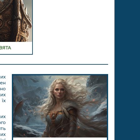
ВЯТА
них
мен
сно
ких
 їх
них
ого
ить
их