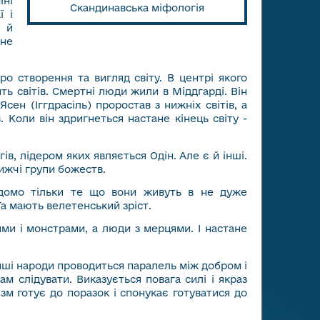
іні
Скандинавська міфологія
ї і
е й
 не
о створення та вигляд світу. В центрі якого
ять світів. Смертні люди жили в Міддгарді. Він
сен (Іггдрасіль) проростав з нижніх світів, а
. Коли він здригнеться настане кінець світу -
ів, лідером яких являється Одін. Але є й інші.
нижчі групи божеств.
ідомо тільки те що вони живуть в не дуже
Та мають велетенський зріст.
ями і монстрами, а люди з мерцями. І настане
інші народи проводиться паралель між добром і
м слідувати. Виказується повага силі і якраз
зм готує до поразок і спонукає готуватися до