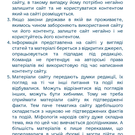
сайту, в такому випадку йому потрібно негайно
залишити сайт та не користуватися контентом
який на сайті розміщується.
Якщо закони держави в якій ви проживаєте,
якимось чином забороняють використання сайту
чи його контенту, залиште сайт негайно і не
користуйтесь його контентом.
Інформація представлена на сайті у вигляді
статей та матеріалі береться з відкритих джерел,
опрацьовується та підпадає під редакцію.
Команда не претендує на авторські права
матеріалів які використовую під час написання
контенту сайту.
Матеріали сайту передають думки редакції, їх
погляд на ті чи інші питання та події які
відбувалися. Можуть відрізнятися від поглядів
інших, можуть бути хибними. Тому не треба
сприймати матеріали сайту як підтверджені
факти. Тем паче тематика сайту здебільшого
складається з науково не підтверджених фактів
та подій. Міфологія народів світу дуже складна
тема, яка по цей час вивчається дослідниками. А
більшість матеріалів є лише переказами, що
передавалися в усній формі і могли дійти до