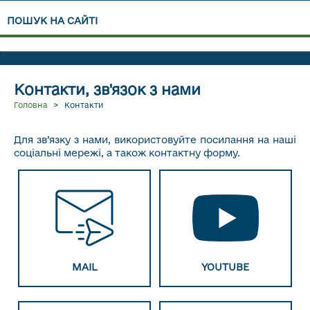
ПОШУК НА САЙТІ
НАПИСАТИ НАМ ЛИСТА
ВІДВІДАТИ МІФЧУКА В
НА MAIL
YOUTUBE
Контакти, зв'язок з нами
Головна
>
Контакти
Для зв’язку з нами, використовуйте посилання на наші
соціальні мережі, а також контактну форму.
ВІДВІДАТИ МІФЧУКА В
ВІДВІДАТИ МІФЧУКА В
TELEGRAM
TIKTOK
MAIL
YOUTUBE
ВІДВІДАТИ МІФЧУКА В