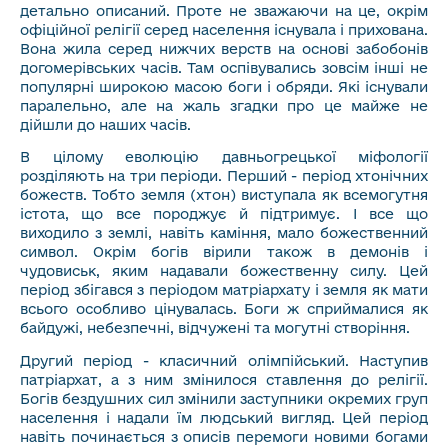
детально описаний. Проте не зважаючи на це, окрім
офіційної релігії серед населення існувала і прихована.
Вона жила серед нижчих верств на основі забобонів
догомерівських часів. Там оспівувались зовсім інші не
популярні широкою масою боги і обряди. Які існували
паралельно, але на жаль згадки про це майже не
дійшли до наших часів.
В цілому еволюцію давньогрецької міфології
розділяють на три періоди. Перший - період хтонічних
божеств. Тобто земля (хтон) виступала як всемогутня
істота, що все породжує й підтримує. І все що
виходило з землі, навіть каміння, мало божественний
символ. Окрім богів вірили також в демонів і
чудовиськ, яким надавали божественну силу. Цей
період збігався з періодом матріархату і земля як мати
всього особливо цінувалась. Боги ж сприймалися як
байдужі, небезпечні, відчужені та могутні створіння.
Другий період - класичний олімпійський. Наступив
патріархат, а з ним змінилося ставлення до релігії.
Богів бездушних сил змінили заступники окремих груп
населення і надали їм людський вигляд. Цей період
навіть починається з описів перемоги новими богами