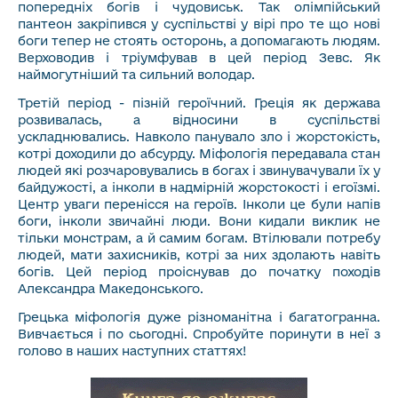
попередніх богів і чудовиськ. Так олімпійський
пантеон закріпився у суспільстві у вірі про те що нові
боги тепер не стоять осторонь, а допомагають людям.
Верховодив і тріумфував в цей період Зевс. Як
наймогутніший та сильний володар.
Третій період - пізній героїчний. Греція як держава
розвивалась, а відносини в суспільстві
ускладнювались. Навколо панувало зло і жорстокість,
котрі доходили до абсурду. Міфологія передавала стан
людей які розчаровувались в богах і звинувачували їх у
байдужості, а інколи в надмірній жорстокості і егоїзмі.
Центр уваги перенісся на героїв. Інколи це були напів
боги, інколи звичайні люди. Вони кидали виклик не
тільки монстрам, а й самим богам. Втілювали потребу
людей, мати захисників, котрі за них здолають навіть
богів. Цей період проіснував до початку походів
Александра Македонського.
Грецька міфологія дуже різноманітна і багатогранна.
Вивчається і по сьогодні. Спробуйте поринути в неї з
голово в наших наступних статтях!