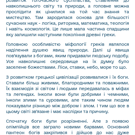
розвиток тогочасного суспільства, ставлення до
навколишнього світу та природи, а головне можна
прослідити як цінилися на той час знання та
мистецтво. Там зародилася основа для більшості
сучасних наук - логіка, риторика, математика, теологія
і навіть космологія. Це лише мала частина спадщини
яку залишили наступним покоління древні греки.
Головною особливістю міфології греків являлося
наділення душею явищ природи. Далі ці явища
пов’язували з богами, яким придавали людську подобу.
Усе навколишнє середовище на їх думку було
заселене божествами. Ліси, ставки, небо, море то що.
З розвитком грецької цивілізації розвивалися і їх боги.
Ставали більш живими, благородними та поважними.
Їх взаємодія зі світом і людьми передавалась в міфах
та легендах. Інколи вони були добрими і чемними,
інколи злими та суровими, але таким чином людям
показували різницю між добром і злом. І тим що все в
цьому світі зв’язане і має наслідки та причину.
Спочатку боги були розрізненні. Але з появою
олімпійців все заграло новими барвами. Основний
пантеон богів закріпився і дійшов до нас дуже