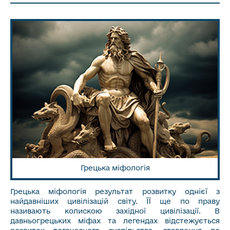
Грецька міфологія
Грецька міфологія результат розвитку однієї з
найдавніших цивілізацій світу. ЇЇ ще по праву
називають колискою західної цивілізації. В
давньогрецьких міфах та легендах відстежується