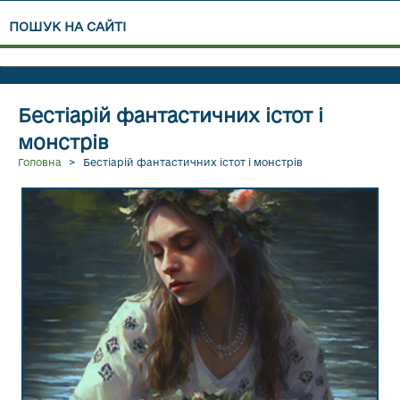
ПОШУК НА САЙТІ
Бестіарій фантастичних істот і
ПЕРЕЙТИ В РОЗДІЛ СЛОВ’ЯНСЬКИЙ БЕСТІАРІЙ
монстрів
ІСТОТ ТА МОНСТРІВ
Головна
>
Бестіарій фантастичних істот і монстрів