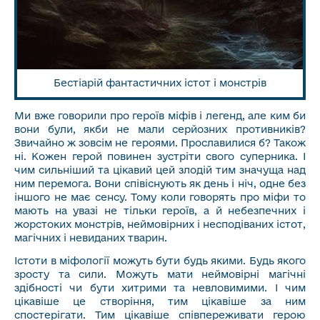
Бестіарій фантастичних істот і монстрів
Ми вже говорили про героїв міфів і легенд, але ким би
вони були, якби не мали серйозних противників?
Звичайно ж зовсім не героями. Прославилися б? Також
ні. Кожен герой повинен зустріти свого суперника. І
чим сильніший та цікавий цей злодій тим значуща над
ним перемога. Вони співіснують як день і ніч, одне без
іншого не має сенсу. Тому коли говорять про міфи то
мають на увазі не тільки героїв, а й небезпечних і
жорстоких монстрів, неймовірних і несподіваних істот,
магічних і невиданих тварин.
Істоти в міфології можуть бути будь якими. Будь якого
зросту та сили. Можуть мати неймовірні магічні
здібності чи бути хитрими та невловимими. І чим
цікавіше це створіння, тим цікавіше за ним
спостерігати. Тим цікавіше співпереживати герою