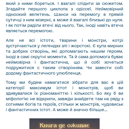
який з ними бореться. І взагалі слідити за сюжетом.
Згадайте першого циклопа з одіссеї. Неймовірний
одноокий велетень. Шанси на перемогу в прямій
сутичці з ним мізерні, а може й взагалі близькі до нуля.
І як потім раділи втечі від нього. Так, іноді навіть втеча
являється перемогою.
Але не всі істоти, тварини і монстри, котрі
зустрічаються у легендах злі і жорстокі. Є купа мирних
та добрих створінь, які допомагають нашим героям.
Іноді в самі скрутні моменти. Та й сама допомога буває
неймовірна і фантастична, що й собі хочеться
подружитися с таким створінням. Чи завести собі
додому фантастичного улюбленця.
Тому ми будем намагатися зібрати для вас в цій
категорії максимум істот і монстрів, щоб ви
здивувалися їх різноманіттю і кількості. Бо яку б ви
міфологію не відкрили, завжди знайдете там на ряду з
сотнями богів та героїв, стільки ж монстрів, чудовиськ
і фантастичних істот. А може й значно більше…