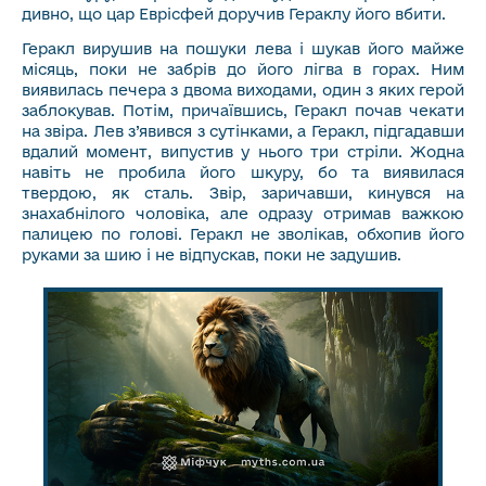
дивно, що цар Еврісфей доручив Гераклу його вбити.
Геракл вирушив на пошуки лева і шукав його майже
місяць, поки не забрів до його лігва в горах. Ним
виявилась печера з двома виходами, один з яких герой
заблокував. Потім, причаївшись, Геракл почав чекати
на звіра. Лев з’явився з сутінками, а Геракл, підгадавши
вдалий момент, випустив у нього три стріли. Жодна
навіть не пробила його шкуру, бо та виявилася
твердою, як сталь. Звір, заричавши, кинувся на
знахабнілого чоловіка, але одразу отримав важкою
палицею по голові. Геракл не зволікав, обхопив його
руками за шию і не відпускав, поки не задушив.