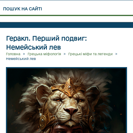
ПОШУК НА САЙТІ
Геракл. Перший подвиг:
Немейський лев
Головна
>
Грецька міфологія
>
Грецькі міфи та легенди
>
Немейський лев