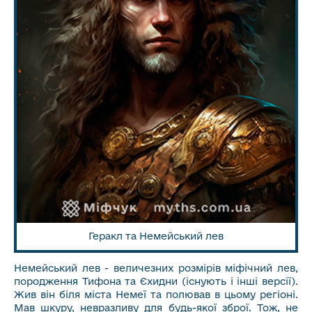
Геракл та Немейський лев
Немейський лев - величезних розмірів міфічний лев,
породження Тифона та Єхидни (існують і інші версії).
Жив він біля міста Немеї та полював в цьому регіоні.
Мав шкуру, невразливу для будь-якої зброї. Тож, не