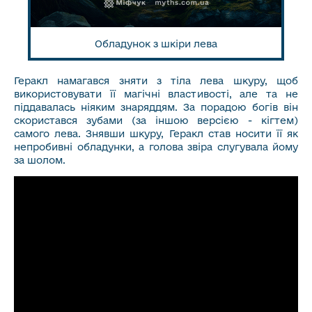
Обладунок з шкіри лева
Геракл намагався зняти з тіла лева шкуру, щоб
використовувати її магічні властивості, але та не
піддавалась ніяким знаряддям. За порадою богів він
скористався зубами (за іншою версією - кігтем)
самого лева. Знявши шкуру, Геракл став носити її як
непробивні обладунки, а голова звіра слугувала йому
за шолом.