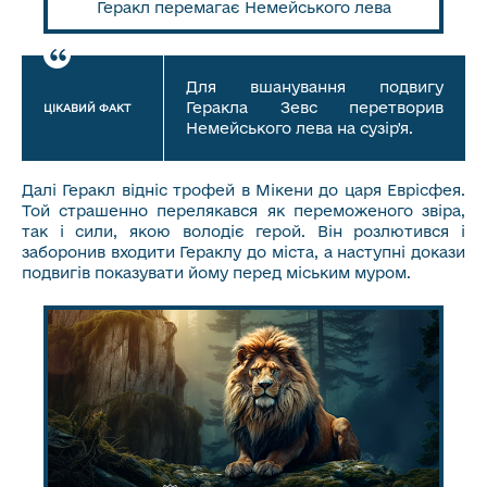
Геракл перемагає Немейського лева
Для вшанування подвигу
Геракла Зевс перетворив
ЦІКАВИЙ ФАКТ
Немейського лева на сузір'я.
Далі Геракл відніс трофей в Мікени до царя Еврісфея.
Той страшенно перелякався як переможеного звіра,
так і сили, якою володіє герой. Він розлютився і
заборонив входити Гераклу до міста, а наступні докази
подвигів показувати йому перед міським муром.