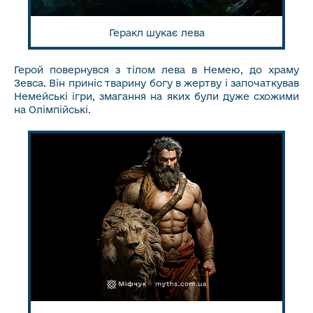
Геракл шукає лева
Герой повернувся з тілом лева в Немею, до храму
Зевса. Він приніс тварину богу в жертву і започаткував
Немейські ігри, змагання на яких були дуже схожими
на Олімпійські.