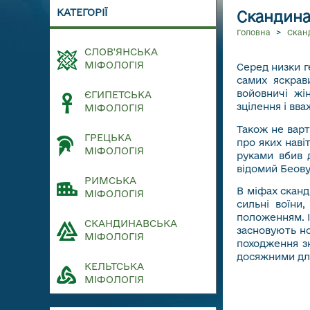
КАТЕГОРІЇ
Скандинав
Головна
>
Скан
СЛОВ'ЯНСЬКА
МІФОЛОГІЯ
Серед низки г
самих яскрав
войовничі жі
ЄГИПЕТСЬКА
зцілення і вв
МІФОЛОГІЯ
Також не варт
ГРЕЦЬКА
про яких наві
МІФОЛОГІЯ
руками вбив 
відомий Беову
РИМСЬКА
В міфах сканд
МІФОЛОГІЯ
сильні воїни
положенням. Ін
СКАНДИНАВСЬКА
засновують н
МІФОЛОГІЯ
походження зн
досяжними дл
КЕЛЬТСЬКА
МІФОЛОГІЯ