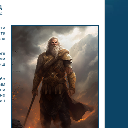
д
нд
ути
 та
для
гії
ими
енш
або
ким
они
нне
и і