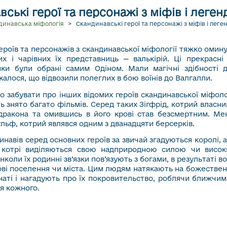
ські герої та персонажі з міфів і леген
динавська міфологія
>
Скандинавські герої та персонажі з міфів і леге
ероїв та персонажів з скандинавської міфології тяжко омин
их і чарівних їх представниць — валькірій. Ці прекрасні
нки були обрані самим Одіном. Мали магічні здібності 
ажалося, що відвозили полеглих в бою воїнів до Валгалли.
о забувати про інших відомих героїв скандинавської міфоло
ть знято багато фільмів. Серед таких Зігфрід, котрий власн
дракона та омившись в його крові став безсмертним. М
льф, котрий являвся одним з дванадцяти берсерків.
инавів серед основних героїв за звичай згадуються королі, 
, котрі виділяються свою надприродною силою чи висо
коли їх родинні зв’язки пов’язують з богами, в результаті в
ові поселення чи міста. Цим людям натякають на божестве
аті і нагадують про їх покровительство, роблячи ближчим
я кожного.