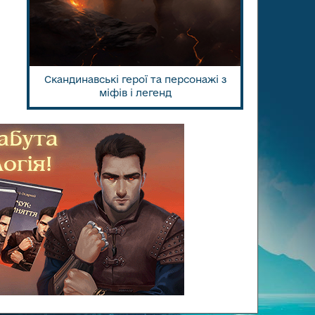
Скандинавські герої та персонажі з
міфів і легенд