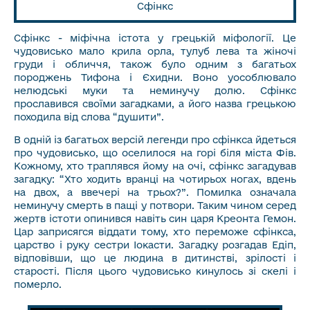
Сфінкс
Сфінкс - міфічна істота у грецькій міфології. Це
чудовисько мало крила орла, тулуб лева та жіночі
груди і обличчя, також було одним з багатьох
породжень Тифона і Єхидни. Воно уособлювало
нелюдські муки та неминучу долю. Сфінкс
прославився своїми загадками, а його назва грецькою
походила від слова “душити”.
В одній із багатьох версій легенди про сфінкса йдеться
про чудовисько, що оселилося на горі біля міста Фів.
Кожному, хто траплявся йому на очі, сфінкс загадував
загадку: “Хто ходить вранці на чотирьох ногах, вдень
на двох, а ввечері на трьох?”. Помилка означала
неминучу смерть в пащі у потвори. Таким чином серед
жертв істоти опинився навіть син царя Креонта Гемон.
Цар заприсягся віддати тому, хто переможе сфінкса,
царство і руку сестри Іокасти. Загадку розгадав Едіп,
відповівши, що це людина в дитинстві, зрілості і
старості. Після цього чудовисько кинулось зі скелі і
померло.