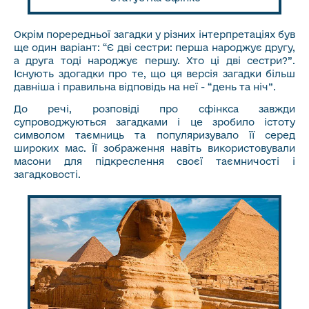
Окрім порередньої загадки у різних інтерпретаціях був
ще один варіант: “Є дві сестри: перша народжує другу,
а друга тоді народжує першу. Хто ці дві сестри?”.
Існують здогадки про те, що ця версія загадки більш
давніша і правильна відповідь на неї - “день та ніч”.
До речі, розповіді про сфінкса завжди
супроводжуються загадками і це зробило істоту
символом таємниць та популяризувало її серед
широких мас. Її зображення навіть використовували
масони для підкреслення своєї таємничості і
загадковості.