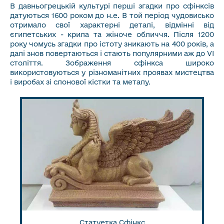
В давньогрецькій культурі перші згадки про сфінксів
датуються 1600 роком до н.е. В той період чудовисько
отримало свої характерні деталі, відмінні від
єгипетських - крила та жіноче обличчя. Після 1200
року чомусь згадки про істоту зникають на 400 років, а
далі знов повертаються і стають популярними аж до VI
століття. Зображення сфінкса широко
використовуються у різноманітних проявах мистецтва
і виробах зі слонової кістки та металу.
Статуетка Сфінкс