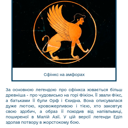
Сфінкс на амфорах
За основною легендою про сфінкса ховається більш
древніша - про чудовисько на горі Фікіон. Її звали Фікс,
а батьками її були Орф і Єхидна. Вона описувалася
дуже лютою, кровожерливою і тією, хто заковтує
свою здобич, а образ її походив від напівльвиці,
поширеної в Малій Азії. У цій версії легенди Едіп
здолав потвору в жорстокому бою.