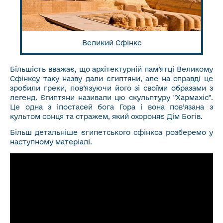
Великий Сфінкс
Більшість вважає, що архітектурній пам’ятці Великому
Сфінксу таку назву дали єгиптяни, але на справді це
зробили греки, пов’язуючи його зі своїми образами з
легенд. Єгиптяни називали цю скульптуру "Хармахіс".
Це одна з іпостасей бога Гора і вона пов’язана з
культом сонця та стражем, який охороняє Дім Богів.
Більш детальніше єгипетського сфінкса розберемо у
наступному матеріалі.