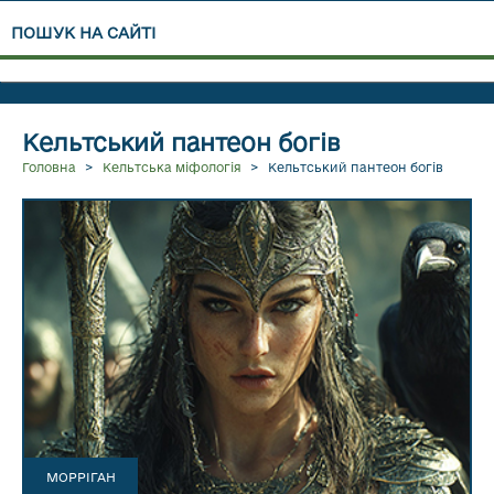
ПОШУК НА САЙТІ
ЧИТАТИ ДАЛІ...
Кельтський пантеон богів
Головна
>
Кельтська міфологія
>
Кельтський пантеон богів
МОРРІГАН