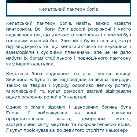
Кельтський пантеон богів
Кельтський пантеон богів, навіть, важко назвати
пантеоном. Всі боги були доволі розрізнені і часто
видавалося так, що у кожного поселення і племені був
головним власний бог. Звичайно були і спільні, котрі
підтверджують те, що кельти активно спілкувалися і
взаємодіяли з сусідніми племенами, але це не дало
набути їх богам стабільного і повноцінного пантеону
як у інших культурах.
Кельтські боги поділялися на різні сфери впливу.
Звичайно ж були ті які відповідали за явища природи.
Також за тварин і худобу, особливо велику рогату.
Мисливський та культ ремесел взагалі відігравали
одну з основних ролей в їх культурі.
Одною з самих відомих і шанованих богинь була
Епона. Її зображували на коні і вважали
прародителькою всього, джерелом життя,
заступницею світу мертвих та покровителькою конів.
Її культ проіснував аж до дев’ятого століття нашої ери.