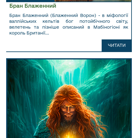
Бран Блаженний
Бран Блаженний (Блаженний Ворон) - в міфології
валлійських кельтів бог потойбічного світу,
велетень та пізніше описаний в Мабіногіоні як
король Британії...
ЧИТАТИ