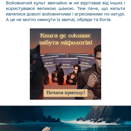
Войовничий культ звичайно ж не відставав від інших і
користувався великою шаною. Тем паче, що кельти
являлися доволі войовничими і агресивними по натурі.
А це не могло оминути їх звичаї, обряди та богів.