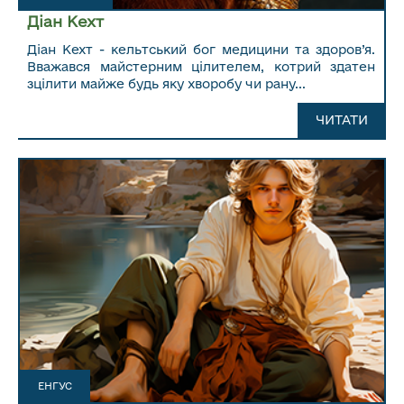
Діан Кехт
Діан Кехт - кельтський бог медицини та здоров’я.
Вважався майстерним цілителем, котрий здатен
зцілити майже будь яку хворобу чи рану...
ЧИТАТИ ДАЛІ...
ЧИТАТИ
ЕНГУС