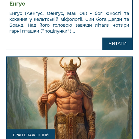
Енгус
Енгус (Аенгус, Оенгус, Мак Ок) - бог юності та
кохання у кельтській міфології. Син бога Дагди та
Боанд. Над його головою завжди літали чотири
гарні пташки (“поцілунки”)...
ЧИТАТИ ДАЛІ...
ЧИТАТИ
БРАН БЛАЖЕННИЙ