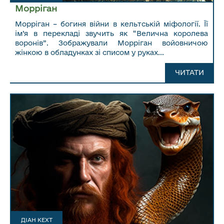
Морріган
Морріган – богиня війни в кельтській міфології. Її
ім’я в перекладі звучить як “Велична королева
воронів”. Зображували Морріган войовничою
жінкою в обладунках зі списом у руках...
ЧИТАТИ ДАЛІ...
ЧИТАТИ
ДІАН КЕХТ