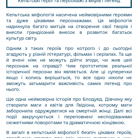
Кельтські герої та персонажі з міфів і легенд
Кельтська міфологія насичена неймовірними героями
та дуже цікавими персонажами. Ця міфологія
надихнула багато митців на створення свої творів і
внесли грандіозний внесок в розвиток багатьох
культур світу.
Одним з таких героїв про котрого і до сьогодні
згадують у різній літературі, фільмах і серіалах. Та ще
й вчені ніяк не можуть дійти згоди, чи жив цей
персонаж на справді? Чим прототипом реальної
історичної персони він являється. Але ці суперечки
якщо і колись вирішаться, то все одно ніколи не
зможуть затьмарити важливість самих легенд про
нього.
Ще одна неймовірна історія про Блодуед. Дівчину яку
створили маги з квітів для Гвідіона, котрому мати
заборонила одружуватися на смертній жінці. Далі всі
події закручуються і переповнені несподіваними
сюжетними поворотами та драматичною кінцівкою.
В загалі в кельтській міфології безліч цікавих героїв,