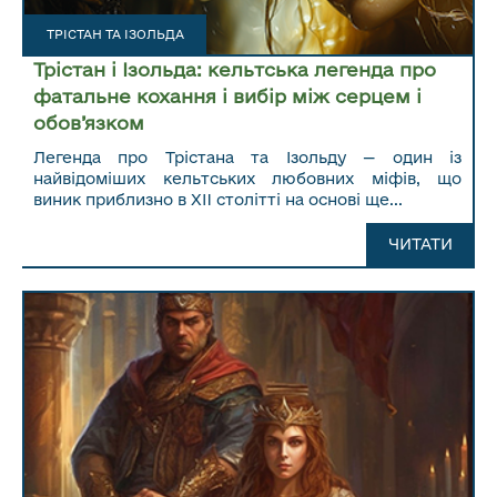
ТРІСТАН ТА ІЗОЛЬДА
Трістан і Ізольда: кельтська легенда про
фатальне кохання і вибір між серцем і
обов’язком
Легенда про Трістана та Ізольду — один із
найвідоміших кельтських любовних міфів, що
виник приблизно в XII столітті на основі ще...
ЧИТАТИ ДАЛІ...
ЧИТАТИ