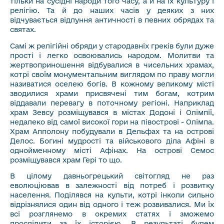
тільки на сусідні народи того часу, а й на їх культуру і
релігію. Та й до наших часів у деяких з них
відчувається відлуння античності в певних обрядах та
святах.
Самі ж релігійні обряди у стародавніх греків були дуже
прості і легко освоювались народом. Молитви та
жертвоприношення відбувалися в чисельних храмах,
котрі своїм монументальним виглядом по праву могли
називатися оселею богів. В кожному великому місті
зводилися храми присвячені тим богам, котрим
віддавали перевагу в поточному регіоні. Наприклад
храм Зевсу розміщувався в містах Додоні і Олімпії,
недалеко від самої високої гори на півострові - Олімпа.
Храм Апполону побудували в Дельфах та на острові
Делос. Богині мудрості та військового діла Афіні в
однойменному місті Афінах. На острові Семос
розміщувався храм Гері то що.
В цілому давньогрецький світогляд не раз
еволюціював в залежності від потреб і розвитку
населення. Поділявся на культи, котрі інколи сильно
відрізнялися один від одного і теж розвивалися. Ми їх
всі розглянемо в окремих статях і зможемо
прослідити за їх історією. В результаті будем