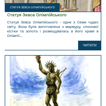
СТАТУЯ ЗЕВСА ОЛІМПІЙСЬКОГО
Статуя Зевса Олімпійського
Статуя Зевса Олімпійського - одне з Семи чудес
світу. Вона була виготовлена з мармуру, слонової
кістки та золота і розміщувалась в його храмі в
Олімпії...
ЧИТАТИ ДАЛІ...
ЧИТАТИ