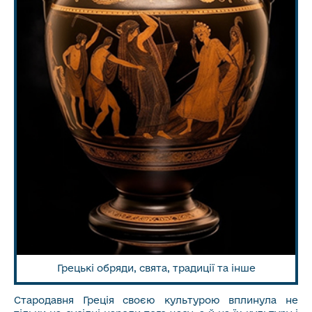
Грецькі обряди, свята, традиції та інше
Стародавня Греція своєю культурою вплинула не