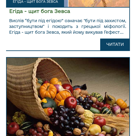
ЕГІДА - ЩИТ БОГА ЗЕВСА
Егіда - щит бога Зевса
Вислів “бути під егідою” означає "бути під захистом,
заступництвом" і походить з грецької міфології.
Егіда - щит бога Зевса, який йому викував Гефест...
ЧИТАТИ ДАЛІ...
ЧИТАТИ