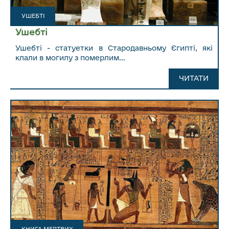
УШЕБТІ
Ушебті
Ушебті - статуетки в Стародавньому Єгипті, які
клали в могилу з померлим...
ЧИТАТИ ДАЛІ...
ЧИТАТИ
КНИГА МЕРТВИХ