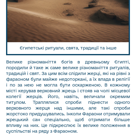
Єгипетські ритуали, свята, традиції та інше
Велике різноманіття богів в древньому Єгипті,
породили й таке ж саме велике різноманіття ритуалів,
традицій і свят. За цим всім слідили жерці, які на рівні з
фараоном були майже недоторкані, а їх влада в релігії
і по за нею не могла бути оскарженою. В кожному
місті керував верховний жрець і стояв на чолі місцевої
колегії жерців. Його, навіть, величали окремим
титулом. Траплялися спроби піднести одного
верховного жерця над іншими, але такі спроби
жорстоко придушувались. Інколи Фараони отримували
жрецький сан спеціально, щоб отримати більше
впливу на них. Це підкреслює їх велике положення в
суспільстві на ряду з Фараоном.