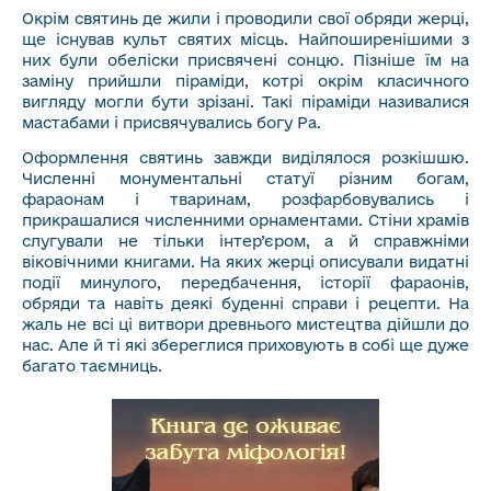
Окрім святинь де жили і проводили свої обряди жерці,
ще існував культ святих місць. Найпоширенішими з
них були обеліски присвячені сонцю. Пізніше їм на
заміну прийшли піраміди, котрі окрім класичного
вигляду могли бути зрізані. Такі піраміди називалися
мастабами і присвячувались богу Ра.
Оформлення святинь завжди виділялося розкішшю.
Численні монументальні статуї різним богам,
фараонам і тваринам, розфарбовувались і
прикрашалися численними орнаментами. Стіни храмів
слугували не тільки інтер’єром, а й справжніми
віковічними книгами. На яких жерці описували видатні
події минулого, передбачення, історії фараонів,
обряди та навіть деякі буденні справи і рецепти. На
жаль не всі ці витвори древнього мистецтва дійшли до
нас. Але й ті які збереглися приховують в собі ще дуже
багато таємниць.